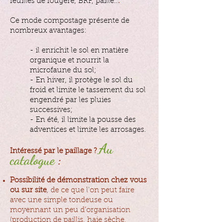
feuilles de fougère, BRF, paille..
.
Ce mode compostage présente de
nombreux avantages:
- il enrichit le sol en matière
organique et nourrit la
microfaune du sol;
- En hiver, il protège le sol du
froid et limite le tassement du sol
engendré par les pluies
successives;
- En été, il limite la pousse des
adventices et limite les arrosages.
Au
Intéressé par le paillage ?
​
catalogue
:
Possibilité de démonstration chez vous
ou sur site
, de ce que l'on peut faire
avec une simple tondeuse ou
moyennant un peu d’organisation
(production de paillis, haie sèche,