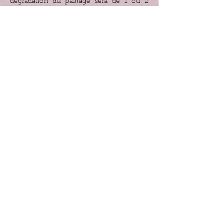
dégradation du paillage sera de 1 ou 2
mois à 6 mois selon l'épaisseur..
Vérifiez de temps en temps que ce
paillage ne serve pas d’abri aux limaces.
Vérifiez également que l’herbe a bien été
séchée afin qu'elle ne fermente pas et ne
produise pas de jus putrides.
Haies sèches