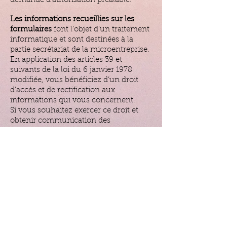
demande d'autorisation préalable.
Les informations recueillies sur les
formulaires
font l’objet d’un traitement
informatique et sont destinées à la
partie secrétariat de la microentreprise.
En application des articles 39 et
suivants de la loi du 6 janvier 1978
modifiée, vous bénéficiez d’un droit
d’accès et de rectification aux
informations qui vous concernent.
Si vous souhaitez exercer ce droit et
obtenir communication des
informations vous concernant, veuillez
vous adresser à
Composterra21@orange.fr
Liens hypertextes:
le site Internet peut
contenir des liens hypertextes vers
d’autres sites Internet. Ces liens sont
fournis à titre informatif. Ils
garantissent la possibilité d’identifier la
source de l'information ciblée pour