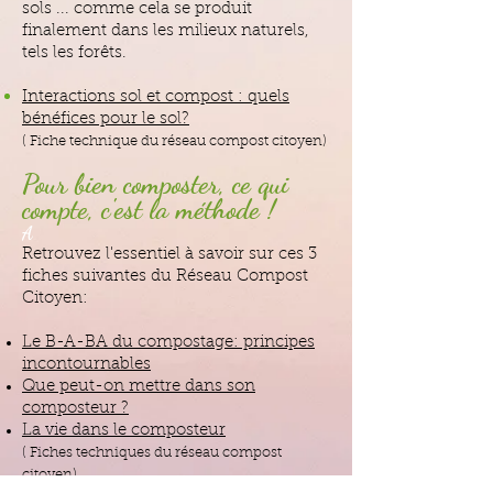
sols ... comme cela se produit
finalement dans les milieux naturels,
tels les forêts.
Interactions sol et compost : quels
bénéfices pour le sol?
( Fiche technique du réseau compost citoyen)
Pour bien composter, ce qui
compte, c'est la méthode !
A
Retrouvez l'essentiel à savoir sur ces 3
fiches suivantes du Réseau Compost
Citoyen:
Le B-A-BA du compostage: principes
incontournables
Que peut-on mettre dans son
composteur ?
La vie dans le composteur
( Fiches techniques du réseau compost
citoyen)