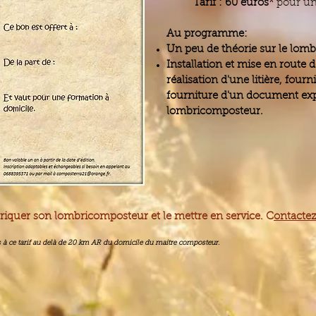
Tarif : 60 euros*
pour un
Au programme:
Un peu de théorie sur le lom
Installation et mise en route
réalisation d'une litière, four
fourniture d'un document exp
lombricomposteur.
briquer son lombricomposteur et le mettre en service. C
ontacte
s à ce tarif au delà de 20 km AR du domicile du maitre composteur.