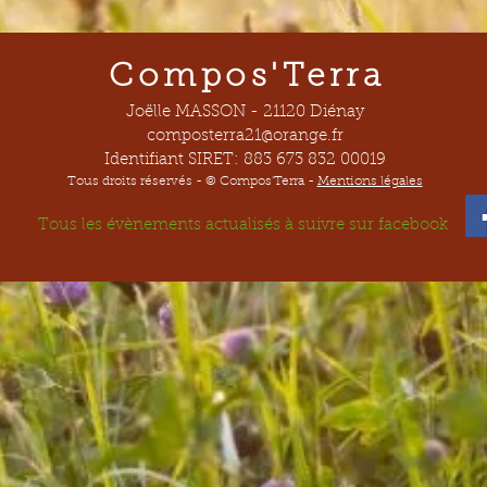
Compos'Terra
Joëlle MASSON - 21120 Diénay
composterra21@orange.fr
Identifiant SIRET: 883 673 832 00019
Tous droits réservés - © Compos'Terra -
Mentions légales
Tous les évènements actualisés à suivre sur facebook