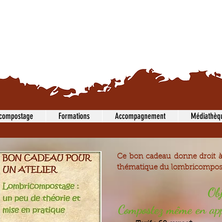
 compostage
Formations
Accompagnement
Médiathèq
Ce bon cadeau donne droit à
thématique du lombricompos
Obj
Compostez même en app