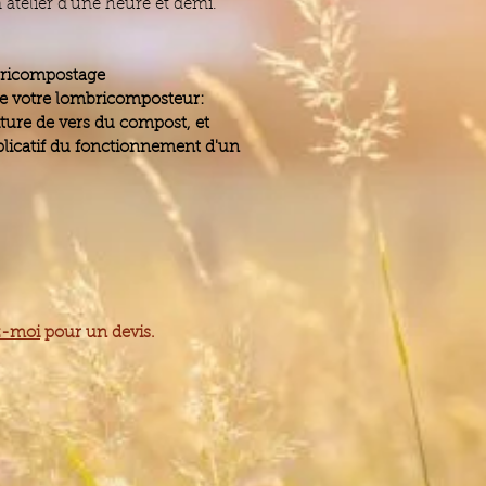
 atelier d'une heure et demi.
bricompostage
 de votre lombricomposteur:
niture de vers du compost, et
licatif du fonctionnement d'un
z-moi
pour un devis.